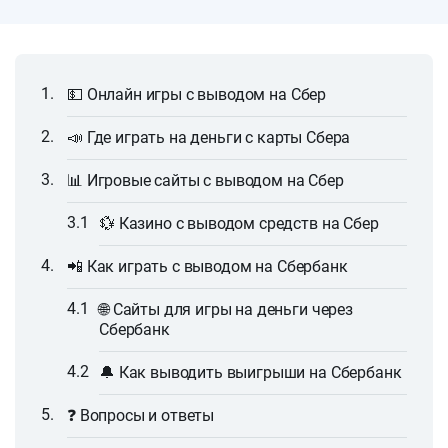
💵 Онлайн игры с выводом на Сбер
📣 Где играть на деньги с карты Сбера
📊 Игровые сайты с выводом на Сбер
💱 Казино с выводом средств на Сбер
📲 Как играть с выводом на Сбербанк
🌐 Сайты для игры на деньги через
Сбербанк
🔔 Как выводить выигрыши на Сбербанк
❓ Вопросы и ответы