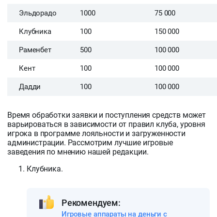
Эльдорадо
1000
75 000
Клубника
100
150 000
Раменбет
500
100 000
Кент
100
100 000
Дадди
100
100 000
Время обработки заявки и поступления средств может
варьироваться в зависимости от правил клуба, уровня
игрока в программе лояльности и загруженности
администрации. Рассмотрим лучшие игровые
заведения по мнению нашей редакции.
Клубника.
Рекомендуем:
Игровые аппараты на деньги с