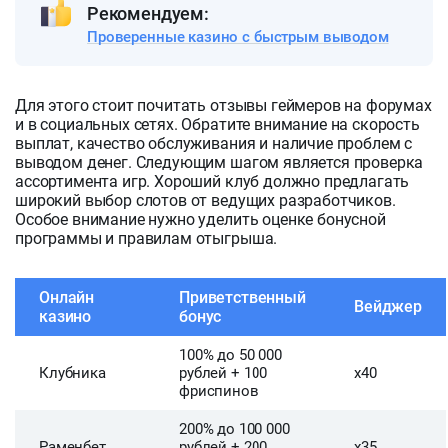
Рекомендуем:
Проверенные казино с быстрым выводом
Для этого стоит почитать отзывы геймеров на форумах
и в социальных сетях. Обратите внимание на скорость
выплат, качество обслуживания и наличие проблем с
выводом денег. Следующим шагом является проверка
ассортимента игр. Хороший клуб должно предлагать
широкий выбор слотов от ведущих разработчиков.
Особое внимание нужно уделить оценке бонусной
программы и правилам отыгрыша.
Онлайн
Приветственный
Вейджер
казино
бонус
100% до 50 000
Клубника
рублей + 100
х40
фриспинов
200% до 100 000
Раменбет
рублей + 200
х35