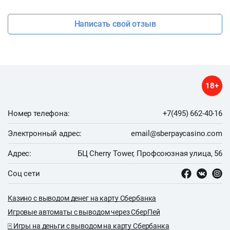
Написать свой отзыв
18+
Номер телефона:
+7(495) 662-40-16
Электронный адрес:
email@sberpaycasino.com
Адрес:
БЦ Cherry Tower, Профсоюзная улица, 56
Соц сети
Казино с выводом денег на карту Сбербанка
Игровые автоматы с выводом через СберПей
🀄 Игры на деньги с выводом на карту Сбербанка