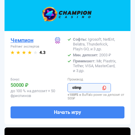
Чемпион
Софты:
Igrosoft, NetEnt,
Belatra, Thunderkick,
Рейтинг экспертов
Play'n GO, и 3 др.
4.3
Мин. депозит:
2003 ₽
Принимают:
Mir, Piastrix,
Tether, VISA, MasterCard,
и 3 др.
Бонус
Промокод
50000 ₽
olimp
до 100 % на депозит + 50
+100FS
в Buffalo power за депозит от
фриспинов
500₽
Начать игру