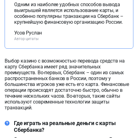
Одним из наиболее удобных способов вывода
выигрышей является использование карты, и
особенно популярны транзакции на Сбербанк –
крупнейшую финансовую организацию России.
Усов Руслан
Автор цитаты
Выбор казино с возможностью перевода средств на
карту Сбербанка имеет ряд значительных
преимуществ. Во-первых, Сбербанк – один из самых
распространенных банков в России, поэтому у
большинства игроков уже есть его карта. Финансовые
операции происходят достаточно быстро, обычно в
течение нескольких часов. Во-вторых, такие сайты
используют современные технологии защиты
транзакций.
Где играть на реальные деньги с карты
Сбербанка?