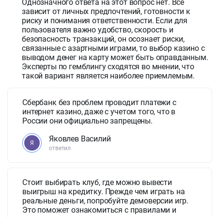
Однозначного ответа на этот вопрос нет. Все
зависит от личных предпочтений, готовности к
риску и понимания ответственности. Если для
пользователя важно удобство, скорость и
безопасность транзакций, он осознает риски,
связанные с азартными играми, то выбор казино с
выводом денег на карту может быть оправданным.
Эксперты по гемблингу сходятся во мнении, что
такой вариант является наиболее приемлемым.
Сбербанк без проблем проводит платежи с
интернет казино, даже с учетом того, что в
России они официально запрещены.
Яковлев Василий
Я
ответил
Стоит выбирать клуб, где можно вывести
выигрыш на кредитку. Прежде чем играть на
реальные деньги, попробуйте демоверсии игр.
Это поможет ознакомиться с правилами и