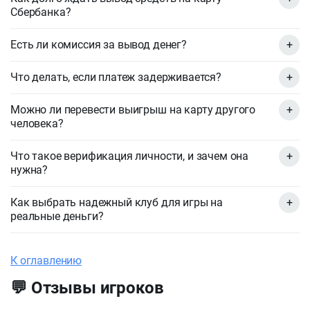
Сбербанка?
Есть ли комиссия за вывод денег?
Что делать, если платеж задерживается?
Можно ли перевести выигрыш на карту другого
человека?
Что такое верификация личности, и зачем она
нужна?
Как выбрать надежный клуб для игры на
реальные деньги?
К оглавлению
💬 Отзывы игроков