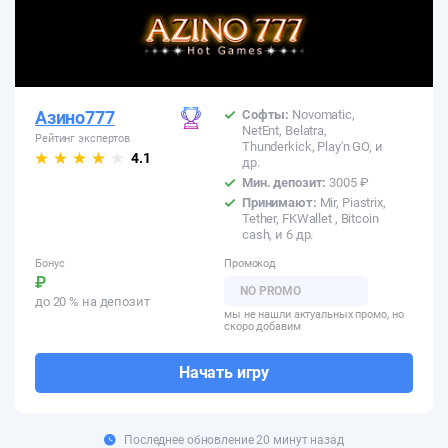
Азино777
Софты:
Novomatic,
NetEnt, Belatra,
Рейтинг экспертов
Thunderkick, Play'n GO, и
4.1
др.
Мин. депозит:
3005 ₽
Принимают:
Mir, Piastrix,
Tether, FKWallet , Bitcoin
cash, и 6 др.
Бонус
Промокод
₽
NO PROMO
до 20 % на депозит
мы не нашли актуальных промо, но
скоро добавим
Начать игру
Последнее обновление 20 минут назад