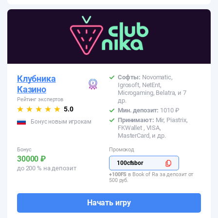
Клубника
Софты:
Novomatic,
Igrosoft, NetEnt,
Казино
Microgaming, Belatra, и 7
Рейтинг экспертов
др.
5.0
Мин. депозит:
1010 ₽
Принимают:
Mir, Piastrix,
Бонус новым игрокам
FKWallet , VISA,
MasterCard, и др.
Бонус
Промокод
30000 ₽
100cfsbor
до 200 % на депозит
+100FS
в Book of Ra за депозит от
500 руб.
Начать игру