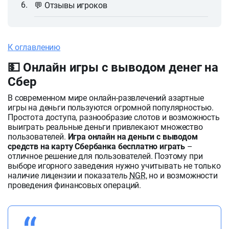
💬 Отзывы игроков
К оглавлению
💵 Онлайн игры с выводом денег на
Сбер
В современном мире онлайн-развлечений азартные
игры на деньги пользуются огромной популярностью.
Простота доступа, разнообразие слотов и возможность
выиграть реальные деньги привлекают множество
пользователей.
Игра онлайн на деньги с выводом
средств на карту Сбербанка бесплатно играть
–
отличное решение для пользователей. Поэтому при
выборе игорного заведения нужно учитывать не только
наличие лицензии и показатель
NGR
, но и возможности
проведения финансовых операций.