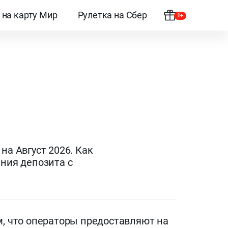
на карту Мир
Рулетка на Сбер
1+
а Август 2026. Как
ния депозита с
м, что операторы предоставляют на