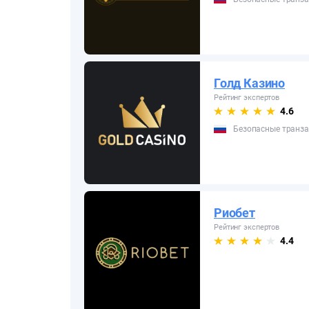
Голд Казино
Рейтинг экспертов
4.6
Безопасные транз
Риобет
Рейтинг экспертов
4.4