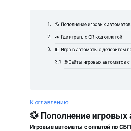
💱 Пополнение игровых автоматов
📣 Где играть с QR код оплатой
💵 Игра в автоматы с депозитом п
🌐 Сайты игровых автоматов с
К оглавлению
💱 Пополнение игровых 
Игровые автоматы с оплатой по СБП